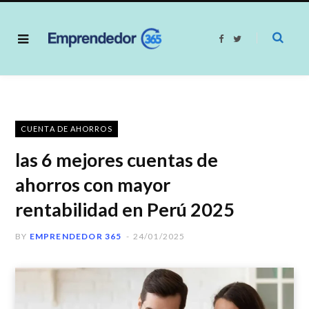
F
T
a
w
c
i
e
t
b
t
o
e
o
r
k
CUENTA DE AHORROS
las 6 mejores cuentas de
ahorros con mayor
rentabilidad en Perú 2025
BY
EMPRENDEDOR 365
24/01/2025