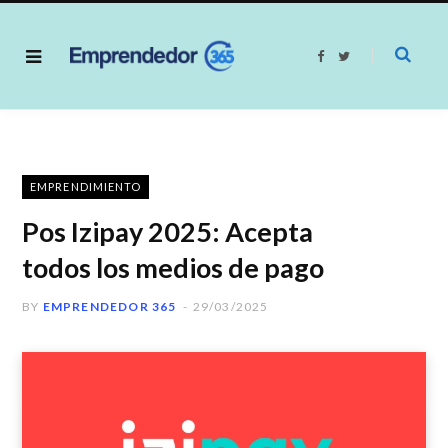
F
T
a
w
c
i
e
t
b
t
o
e
o
r
k
EMPRENDIMIENTO
Pos Izipay 2025: Acepta
todos los medios de pago
BY
EMPRENDEDOR 365
29/03/2025