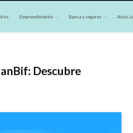
tros
Emprendimiento
Banca y seguros
Aviso L
BanBif: Descubre