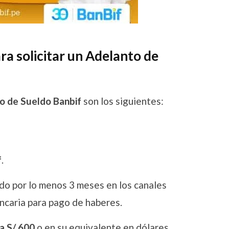
ara solicitar un Adelanto de
to de Sueldo Banbif
son los siguientes:
f
.
ldo por lo menos 3 meses en los canales
ncaria para pago de haberes.
a S/ 600
o en su equivalente en dólares.