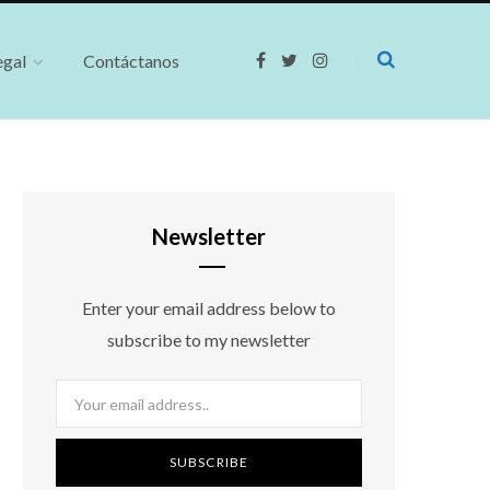
egal
Contáctanos
F
T
I
a
w
n
c
i
s
e
t
t
b
t
a
o
e
g
o
r
r
k
a
m
Newsletter
Enter your email address below to
subscribe to my newsletter