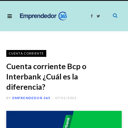
F
T
a
w
c
i
e
t
b
t
o
e
o
r
k
CUENTA CORRIENTE
Cuenta corriente Bcp o
Interbank ¿Cuál es la
diferencia?
BY
EMPRENDEDOR 365
07/01/2023