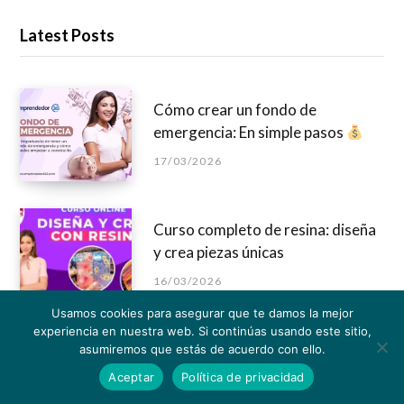
Latest Posts
Cómo crear un fondo de
emergencia: En simple pasos
17/03/2026
Curso completo de resina: diseña
y crea piezas únicas
16/03/2026
Usamos cookies para asegurar que te damos la mejor
experiencia en nuestra web. Si continúas usando este sitio,
CulqiFull Pos 2026: Incrementa
asumiremos que estás de acuerdo con ello.
tus ventas aceptando pagos con
Aceptar
Política de privacidad
tarjetas