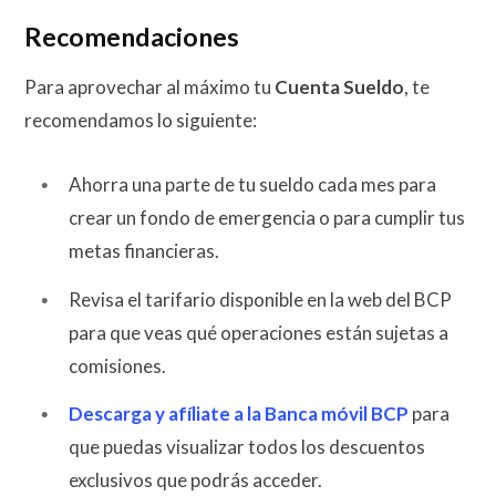
Recomendaciones
Para aprovechar al máximo tu
Cuenta Sueldo
, te
recomendamos lo siguiente:
Ahorra una parte de tu sueldo cada mes para
crear un fondo de emergencia o para cumplir tus
metas financieras.
Revisa el tarifario disponible en la web del BCP
para que veas qué operaciones están sujetas a
comisiones.
Descarga y afíliate a la Banca móvil BCP
para
que puedas visualizar todos los descuentos
exclusivos que podrás acceder.