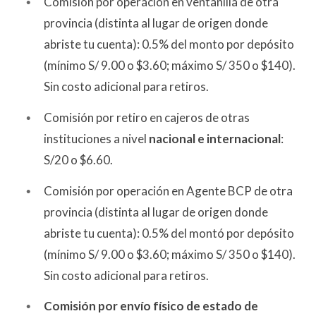
Comisión por operación en ventanilla de otra
provincia (distinta al lugar de origen donde
abriste tu cuenta): 0.5% del monto por depósito
(mínimo S/ 9.00 o $3.60; máximo S/ 350 o $140).
Sin costo adicional para retiros.
Comisión por retiro en cajeros de otras
instituciones a nivel
nacional e internacional
:
S/20 o $6.60.
Comisión por operación en Agente BCP de otra
provincia (distinta al lugar de origen donde
abriste tu cuenta): 0.5% del montó por depósito
(mínimo S/ 9.00 o $3.60; máximo S/ 350 o $140).
Sin costo adicional para retiros.
Comisión por envío físico de estado de