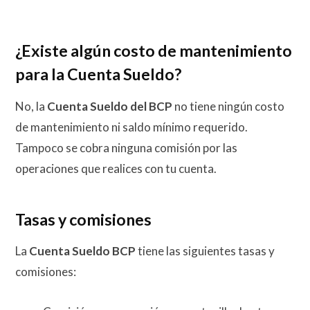
¿Existe algún costo de mantenimiento
para la Cuenta Sueldo?
No, la
Cuenta Sueldo del BCP
no tiene ningún costo
de mantenimiento ni saldo mínimo requerido.
Tampoco se cobra ninguna comisión por las
operaciones que realices con tu cuenta.
Tasas y comisiones
La
Cuenta Sueldo BCP
tiene las siguientes tasas y
comisiones: