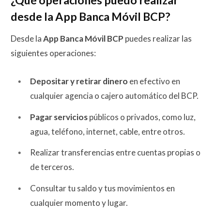
desde la App Banca Móvil BCP?
Desde la
App Banca Móvil BCP
puedes realizar las
siguientes operaciones:
Depositar y retirar dinero
en efectivo en
cualquier agencia o cajero automático del BCP.
Pagar servicios
públicos o privados, como luz,
agua, teléfono, internet, cable, entre otros.
Realizar transferencias entre cuentas propias o
de terceros.
Consultar tu saldo y tus movimientos en
cualquier momento y lugar.