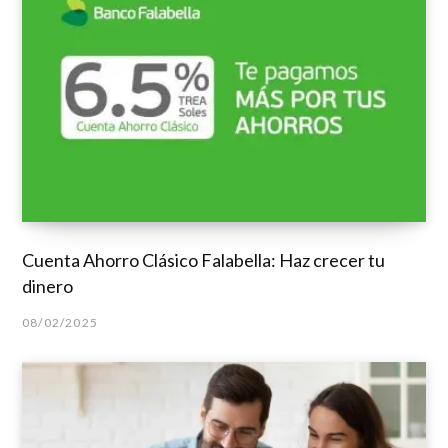
Cuenta Ahorro Clásico Falabella: Haz crecer tu
dinero
08/02/2025