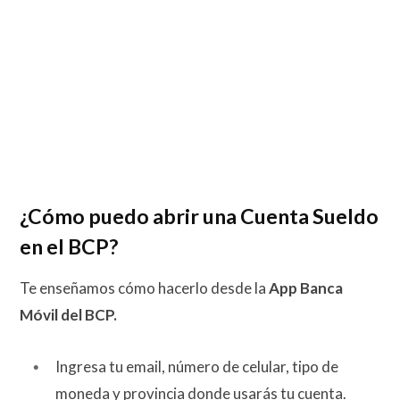
¿Cómo puedo abrir una Cuenta Sueldo
en el BCP?
Te enseñamos cómo hacerlo desde la
App Banca
Móvil del BCP.
Ingresa tu email, número de celular, tipo de
moneda y provincia donde usarás tu cuenta.