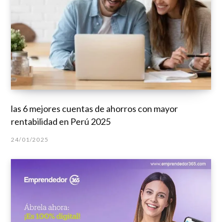
las 6 mejores cuentas de ahorros con mayor
rentabilidad en Perú 2025
24/01/2025