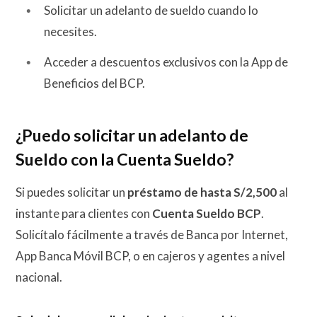
Solicitar un adelanto de sueldo cuando lo
necesites.
Acceder a descuentos exclusivos con la App de
Beneficios del BCP.
¿Puedo solicitar un adelanto de
Sueldo con la Cuenta Sueldo?
Si puedes solicitar un
préstamo de hasta S/2,500
al
instante para clientes con
Cuenta Sueldo BCP
.
Solicítalo fácilmente a través de Banca por Internet,
App Banca Móvil BCP, o en cajeros y agentes a nivel
nacional.