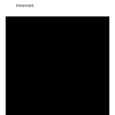
Internet.