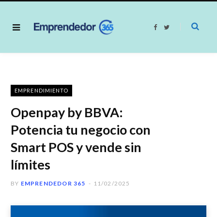
F
T
a
w
c
i
e
t
b
t
o
e
o
r
k
EMPRENDIMIENTO
Openpay by BBVA:
Potencia tu negocio con
Smart POS y vende sin
límites
BY
EMPRENDEDOR 365
11/02/2025