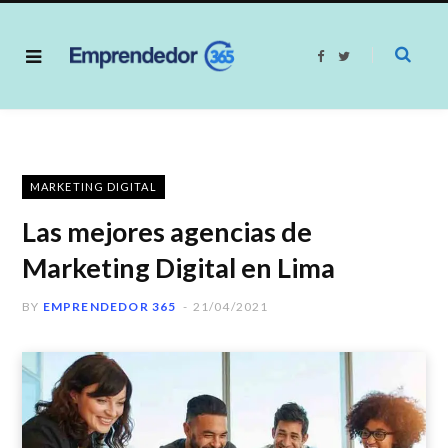
F
T
a
w
c
i
e
t
b
t
o
e
o
r
k
MARKETING DIGITAL
Las mejores agencias de
Marketing Digital en Lima
BY
EMPRENDEDOR 365
21/04/2021