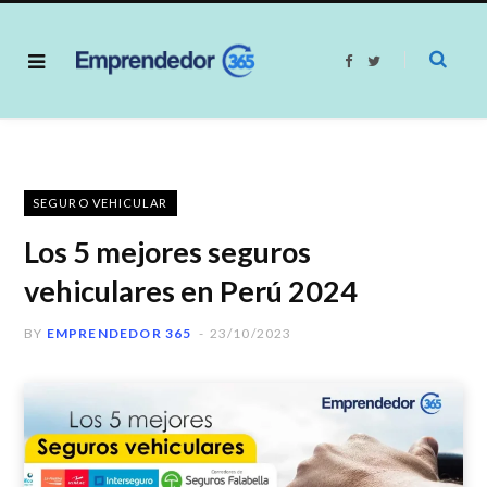
F
T
a
w
c
i
e
t
b
t
o
e
o
r
k
SEGURO VEHICULAR
Los 5 mejores seguros
vehiculares en Perú 2024
BY
EMPRENDEDOR 365
23/10/2023