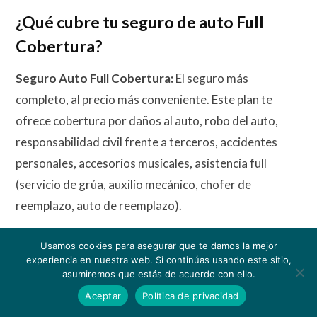
¿Qué cubre tu seguro de auto Full
Cobertura?
Seguro Auto Full Cobertura:
El seguro más
completo, al precio más conveniente.
Este plan te
ofrece cobertura por daños al auto, robo del auto,
responsabilidad civil frente a terceros, accidentes
personales, accesorios musicales, asistencia full
(servicio de grúa, auxilio mecánico, chofer de
reemplazo, auto de reemplazo).
Usamos cookies para asegurar que te damos la mejor
¿Cuánto cuesta un Seguro Vehicular?
experiencia en nuestra web. Si continúas usando este sitio,
asumiremos que estás de acuerdo con ello.
Corredores Seguros Falabella cuenta con planes
Aceptar
Política de privacidad
desde
S/25 soles mensuales, hasta $30 dólares
, el