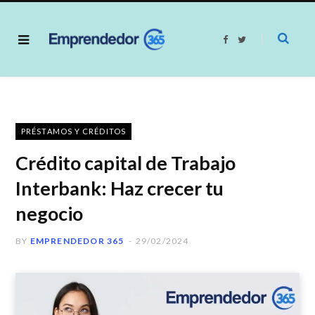
F
T
a
w
c
i
e
t
b
t
o
e
o
r
k
PRÉSTAMOS Y CRÉDITOS
Crédito capital de Trabajo
Interbank: Haz crecer tu
negocio
BY
EMPRENDEDOR 365
29/02/2024