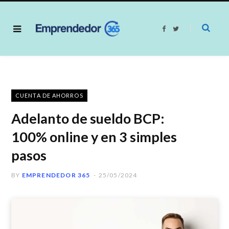
F
T
a
w
c
i
e
t
b
t
o
e
o
r
k
CUENTA DE AHORROS
Adelanto de sueldo BCP:
100% online y en 3 simples
pasos
BY
EMPRENDEDOR 365
25/05/2024