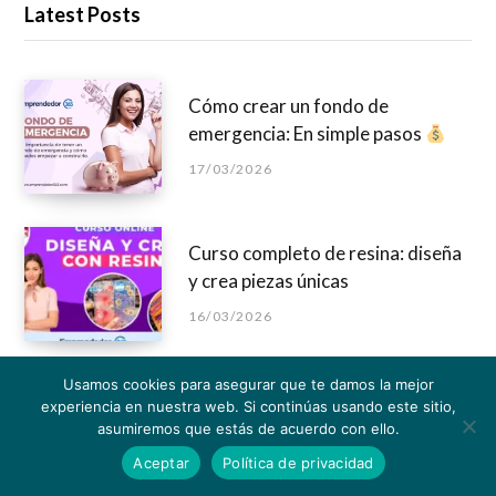
Latest Posts
Cómo crear un fondo de
emergencia: En simple pasos
17/03/2026
Curso completo de resina: diseña
y crea piezas únicas
16/03/2026
CulqiFull Pos 2026: Incrementa
Usamos cookies para asegurar que te damos la mejor
experiencia en nuestra web. Si continúas usando este sitio,
tus ventas aceptando pagos con
asumiremos que estás de acuerdo con ello.
tarjetas
Aceptar
Política de privacidad
26/02/2026