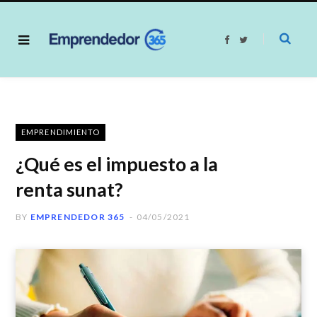
F
T
a
w
c
i
e
t
b
t
o
e
o
r
k
EMPRENDIMIENTO
¿Qué es el impuesto a la
renta sunat?
BY
EMPRENDEDOR 365
04/05/2021