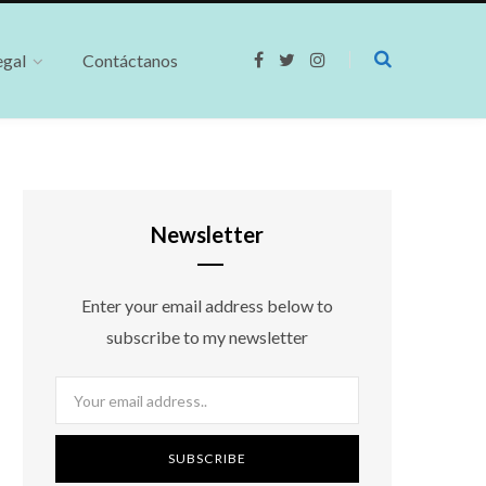
egal
Contáctanos
F
T
I
a
w
n
c
i
s
e
t
t
b
t
a
o
e
g
o
r
r
k
a
m
Newsletter
Enter your email address below to
subscribe to my newsletter